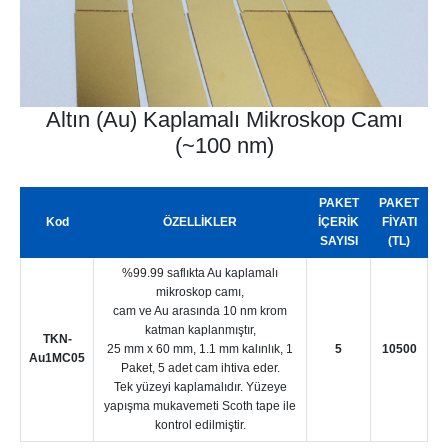
Altın (Au) Kaplamalı Mikroskop Camı
(~100 nm)
PAKET
PAKET
Kod
ÖZELLİKLER
İÇERİK
FİYATI
SAYISI
(TL)
%99.99 saflıkta Au kaplamalı
mikroskop camı,
cam ve Au arasında 10 nm krom
katman kaplanmıştır,
TKN-
25 mm x 60 mm, 1.1 mm kalınlık, 1
5
10500
Au1MC05
Paket, 5 adet cam ihtiva eder.
Tek yüzeyi kaplamalıdır. Yüzeye
yapışma mukavemeti Scoth tape ile
kontrol edilmiştir.