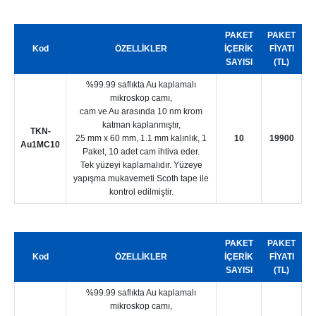
PAKET
PAKET
Kod
ÖZELLİKLER
İÇERİK
FİYATI
SAYISI
(TL)
%99.99 saflıkta Au kaplamalı
mikroskop camı,
cam ve Au arasında 10 nm krom
katman kaplanmıştır,
TKN-
25 mm x 60 mm, 1.1 mm kalınlık, 1
10
19900
Au1MC10
Paket, 10 adet cam ihtiva eder.
Tek yüzeyi kaplamalıdır. Yüzeye
yapışma mukavemeti Scoth tape ile
kontrol edilmiştir.
PAKET
PAKET
Kod
ÖZELLİKLER
İÇERİK
FİYATI
SAYISI
(TL)
%99.99 saflıkta Au kaplamalı
mikroskop camı,