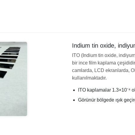
Indium tin oxide, indiy
ITO (Indium tin oxide, indiyum
bir ince film kaplama çeşididi
camlarda, LCD ekranlarda, OLE
kullanılmaktadır.
ITO kaplamalar 1.3×10⁻⁴ o
Görünür bölgede ışık geçir