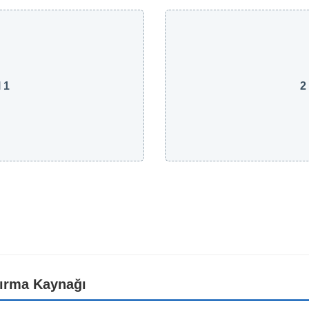
 1
2
tırma Kaynağı