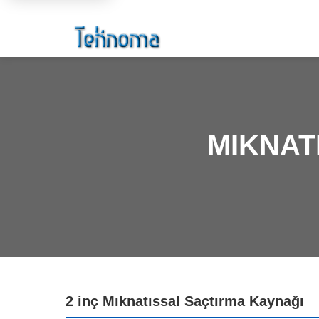
MIKNAT
2 inç Mıknatıssal Saçtırma Kaynağı